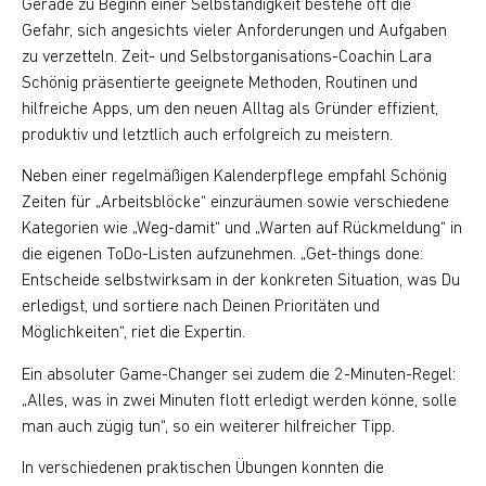
Gerade zu Beginn einer Selbständigkeit bestehe oft die
Gefahr, sich angesichts vieler Anforderungen und Aufgaben
zu verzetteln. Zeit- und Selbstorganisations-Coachin Lara
Schönig präsentierte geeignete Methoden, Routinen und
hilfreiche Apps, um den neuen Alltag als Gründer effizient,
produktiv und letztlich auch erfolgreich zu meistern.
Neben einer regelmäßigen Kalenderpflege empfahl Schönig
Zeiten für „Arbeitsblöcke“ einzuräumen sowie verschiedene
Kategorien wie „Weg-damit“ und „Warten auf Rückmeldung“ in
die eigenen ToDo-Listen aufzunehmen. „Get-things done:
Entscheide selbstwirksam in der konkreten Situation, was Du
erledigst, und sortiere nach Deinen Prioritäten und
Möglichkeiten“, riet die Expertin.
Ein absoluter Game-Changer sei zudem die 2-Minuten-Regel:
„Alles, was in zwei Minuten flott erledigt werden könne, solle
man auch zügig tun“, so ein weiterer hilfreicher Tipp.
In verschiedenen praktischen Übungen konnten die