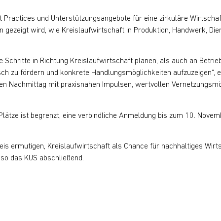
 Practices und Unterstützungsangebote für eine zirkuläre Wirtschaft.
n gezeigt wird, wie Kreislaufwirtschaft in Produktion, Handwerk, D
 Schritte in Richtung Kreislaufwirtschaft planen, als auch an Betrie
h zu fördern und konkrete Handlungsmöglichkeiten aufzuzeigen“, er
en Nachmittag mit praxisnahen Impulsen, wertvollen Vernetzungsmög
 Plätze ist begrenzt, eine verbindliche Anmeldung bis zum 10. Novembe
is ermutigen, Kreislaufwirtschaft als Chance für nachhaltiges Wir
 so das KUS abschließend.