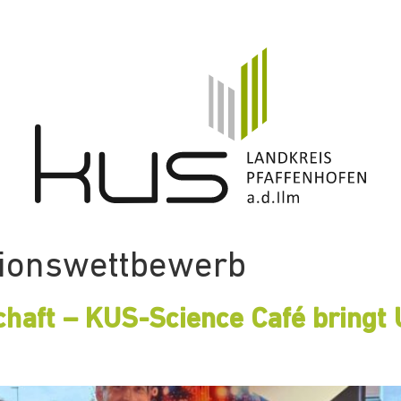
tionswettbewerb
schaft – KUS-Science Café bring