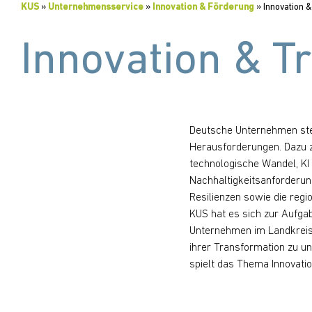
KUS
»
Unternehmensservice
»
Innovation & Förderung
»
Innovation 
Innovation & T
Deutsche Unternehmen steh
wird als Querschnittsthe
Herausforderungen. Dazu z
Handlungsfeldern integrie
technologische Wandel, KI u
unterschiedlichsten Maßnahm
Nachhaltigkeitsanforderun
Vernetzung von Unterneh
Resilienzen sowie die regi
Umsetzung von Trends u
KUS hat es sich zur Aufga
Entwicklung von Innovatione
Unternehmen im Landkreis 
verstärkten Kontakt zu d
ihrer Transformation zu un
spielt das Thema Innovatio