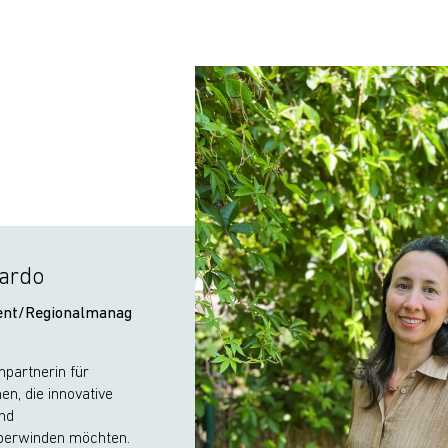
Sardo
nt/Regionalmanag
hpartnerin für
n, die innovative
und
überwinden möchten.