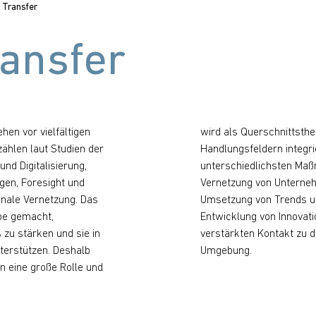
& Transfer
ransfer
en vor vielfältigen
ma in verschiedenen
ählen laut Studien der
rt. Das KUS stärkt mit
nd Digitalisierung,
en und Formaten die
gen, Foresight und
men, fördert die
onale Vernetzung. Das
nd unterstützt die
be gemacht,
n durch einen
zu stärken und sie in
en Hochschulen in der
terstützen. Deshalb
Umgebung.
n eine große Rolle und